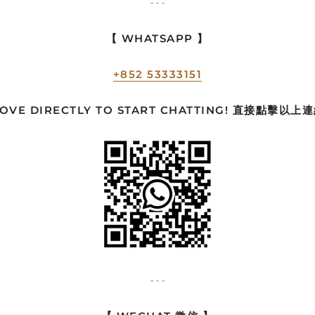
- - -
【 WHATSAPP 】
+852 53333151
BOVE DIRECTLY TO START CHATTING! 直接點擊以
- - -