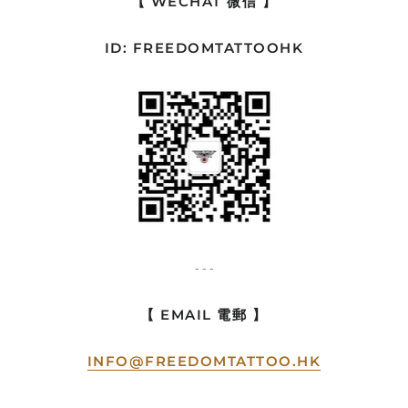
【 WECHAT 微信 】
ID: FREEDOMTATTOOHK
- - -
【 EMAIL 電郵 】
INFO@FREEDOMTATTOO.HK