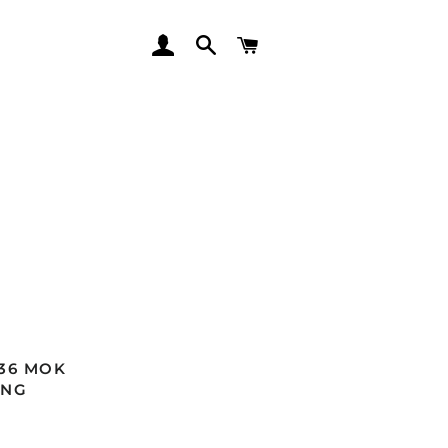
LOG IN
SEARCH
CART
 36 MOK
ONG